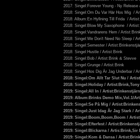
2017: Singel:Forever Young - Ny Release 
2018: Singel:Om Du Var Här Hos Mig / Ar
2018: Album:En Hyllning Till Frida / Artis
2018: Singel:Blow My Saxophone / Artist:
2018: Singel:Vandrarens Hem / Artist:Bri
2018: Singel:We Don't Need No Sleep / Ar
2018: Singel:Semester / Artist:Brinkenstj
2018: Singel:Hustle / Artist:Brink
2018: Singel:Bob / Artist:Brink & Stevve
2018: Singel:Grunge / Artist:Brink
2018: Singel:Hos Dig Är Jag Underbar / Ar
2018: Singel:Om Allt Tar Slut Nu / Artis
2018: Singel:Holiday / Artist:Brink,Ton
2019: Singel:All In / Artist:Brinkenst
2019: Album:Brinks Demo Mix,Vol.1/Arti
2019: Singel:Se På Mig / Artist:Brink
2019: Singel:Just Idag Är Jag Stark / A
2019: Singel:Boom,Boom,Boom / Artist
2019: Singel:Efterfest / Artist:Brinken
2019: Singel:Blickarna / Artis:Brink,S
2019: Singel:Kom & Dansa / Artist:Bri