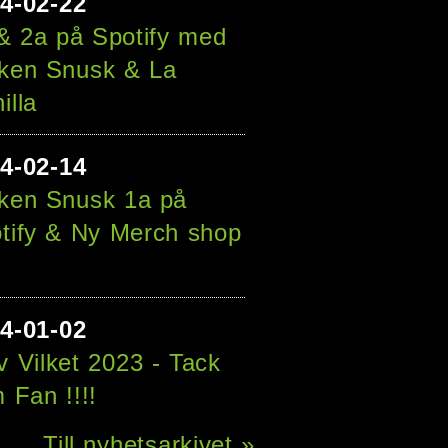
24
-
02
-
22
& 2a på Spotify med
ken Snusk & La
illa
24
-
02
-
14
ken Snusk 1a på
tify & Ny Merch shop
24
-
01
-
02
 Vilket 2023 - Tack
 Fan !!!!
Till nyhetsarkivet »