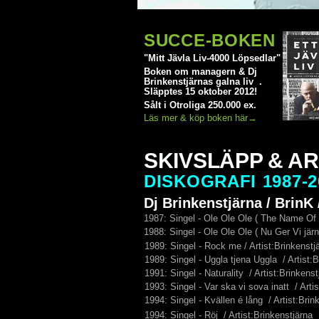
SUCCE-BOKEN
"Mitt Jävla Liv-4000 Löpsedlar"
Boken om managern & Dj
Brinkenstjärnas galna liv .
Släpptes 15 oktober 2012!
Sålt i Otroliga 250.000 ex.
Läs mer & köp boken här→
SKIVSLÄPP & A
DISKOGRAFI 1987-2
Dj Brinkenstjärna / BrinK 
1987: Singel - Ole Ole Ole ( The Name Of
1988: Singel - Ole Ole Ole ( Nu Ger Vi järn
1989: Singel - Rock me / Artist:Brinken
1989: Singel - Uggla tjena Uggla / Artist:
1991: Singel - Naturality / Artist:Brinkens
1993: Singel - Var ska vi sova inatt / Arti
1994: Singel - Kvällen é lång / Artist:Bri
1994: Singel - Röj / Artist:Brinkenstjärna