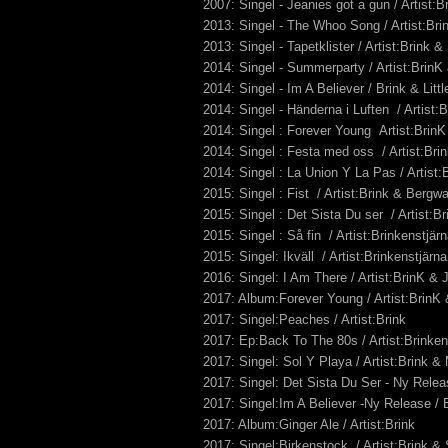
2007: Singel - Jeanies got a gun / Artist:
2013: Singel - The Whoo Song / Artist:Br
2013: Singel - Tapetklister / Artist:Brink 
2014: Singel - Summerparty / Artist:BrinK
2014: Singel - Im A Believer / Brink & Litt
2014: Singel - Händerna i Luften / Artist:
2014: Singel : Forever Young Artist:BrinK
2014: Singel : Festa med oss / Artist:Bri
2014: Singel : La Union Y La Pas / Artist
2015: Singel : Fist / Artist:Brink & Bergwa
2015: Singel : Det Sista Du ser / Artist:
2015: Singel : Så fin / Artist:Brinkenstjärn
2015: Singel: Ikväll / Artist:Brinkenstjär
2016: Singel: I Am There / Artist:BrinK & 
2017: Album:Forever Young / Artist:BrinK 
2017: Singel:Peaches / Artist:Brink
2017: Ep:Back To The 80s / Artist:Brinke
2017: Singel: Sol Y Playa / Artist:Brink &
2017: Singel: Det Sista Du Ser - Ny Relea
2017: Singel:Im A Believer -Ny Release /
2017: Album:Ginger Ale / Artist:Brink
2017: Singel:Birkenstock / Artist:Brink &