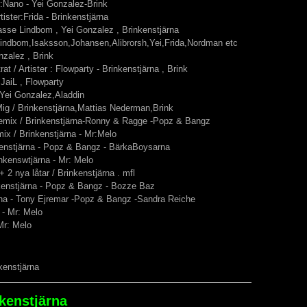
er:Nano - Yei Gonzalez-Brink
ister:Frida - Brinkenstjärna
asse Lindbom , Yei Gonzalez , Brinkenstjärna
Lindbom,Isaksson,Johansen,Alibrorsh,Yei,Frida,Nordman etc
onzalez , Brink
 / Artister : Flowparty - Brinkenstjärna , Brink
 JaiL , Flowparty
 Yei Gonzalez,Aladdin
Mig / Brinkenstjärna,Mattias Nederman,Brink
Remix / Brinkenstjärna-Ronny & Ragge -Popz & Bangz
mix / Brinkenstjärna - Mr:Melo
nkenstjärna - Popz & Bangz - BärkaBoysarna
inkenswtjärna - Mr: Melo
 2 nya låtar / Brinkenstjärna . mfl
nkenstjärna - Popz & Bangz - Bozze Baz
järna - Tony Ejremar -Popz & Bangz -Sandra Reiche
a - Mr: Melo
 Mr: Melo
kenstjärna
nkenstjärna