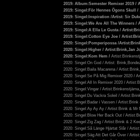
2019: Album:Semester Remixer 2019 / Ar
2019: Singel:För Hennes Ögons Skull 
2019: Singel:Inspiration /Artist: Sir D
2019: Singel:We Are All The Winners / 
2019: Singel:A Ella Le Gusta / Artist:B
2019: Singel:Cotton Eye Joe / Artist:
2020: Singel:Pomperipossa /Artist:Bri
2020: Singel:Higher / Artist:Brink,Jan
2020: Singel:Kom Hem /
Artist:Brinkens
2020: Singel:On God / Artist: Brink,Bonde
2020: Singel:Baila Macarena / Artist:Bri
2020: Singel:Se På Mig Remixer 2020 / A
2020: Singel:All In Remixer 2020 / Artist
2020: Singel:Vingar / Artist:Brinkenstjär
2020: Singel:Du Vackra Soleil / Artist:Br
2020: Singel:Badar i Vassen / Artist:Brin
2020: Singel:Ay Ay Ay / Artist:Brink & Mr
2020: Singel:Blow Her Back Out / Artist:B
2020: Singel:Zig Zag / Artist:Brink & 2 K
2020: Singel:Så Länge Hjärtat Slår / Arti
2020: Singel:Säg Att Det Går Över / Arti