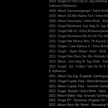
2020: Singel:EP-Hos Dig Är Jag Underbar R
Isaksson,Alphaman
2020: Album:Semestergänget / Artist:Bri
2020: Album:Så Mkt Bättre Förr / Artist:
2020: Album:Sanctuary / Artist:Brink , Bo
2021: Singel:Rerelease:Just Idag Är Jag S
2021: Singel:Håll Ut / Artist:Brinkenstjär
2021: Singel:Rerelease:We Are All The Win
2021: Singel:När Blickar Blev Till Kyssar /
2021: Singel:I Cant Believe It / Artist:Bri
2021: Singel : Hyper Sleep / Artist : Brink
2021: Singel:Men Bara Om Min Älskade Vä
2021: Album :Just Idag Är Jag Stark - Sa
2021: Singel : Ep - 4 låtar / Vart Du Än E 
E,Alphaman
2021: Album:Zig Zag -Engelskt Samlingsal
2021: Singel:Cupids Pilar / Artist:Brinkens
2021: Album:Cupids Pilar - Svenskt Samli
2022: Singel :Runnin / Artist:Brink - Nano
2022: Album:Ödets Väg -Svenskt Samlings
2022: Singel EP: Tomorrow -Engelsk EP / 
2022: Album:Rock My World - Remastrat Al