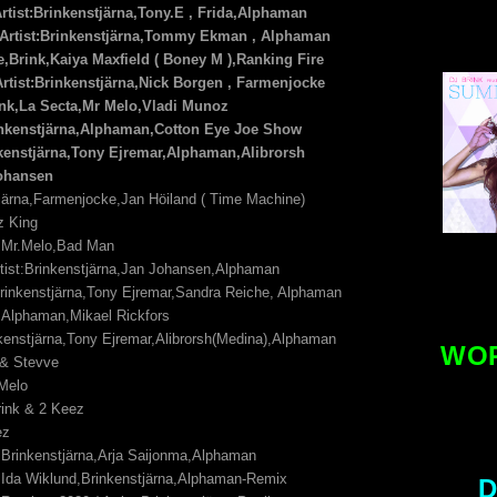
tist:Brinkenstjärna,Tony.E , Frida,Alphaman
/ Artist:Brinkenstjärna,Tommy Ekman , Alphaman
uke,Brink,Kaiya Maxfield ( Boney M ),Ranking Fire
Artist:Brinkenstjärna,Nick Borgen , Farmenjocke
rink,La Secta,Mr Melo,Vladi Munoz
Brinkenstjärna,Alphaman,Cotton Eye Joe Show
nkenstjärna,Tony Ejremar,Alphaman,Alibrorsh
 Johansen
tjärna,Farmenjocke,Jan Höiland ( Time
Machine)
z King
nk,Mr.Melo,Bad Man
rtist:Brinkenstjärna,Jan Johansen,Alphaman
:Brinkenstjärna,Tony Ejremar,Sandra Reiche, Alphaman
na,Alphaman,Mikael Rickfors
inkenstjärna,Tony Ejremar,Alibrorsh(Medina),Alphaman
WOR
k & Stevve
 Melo
rink & 2 Keez
eez
st:Brinkenstjärna,Arja Saijonma,Alphaman
st:Ida Wiklund,Brinkenstjärna,Alphaman-Remix
D