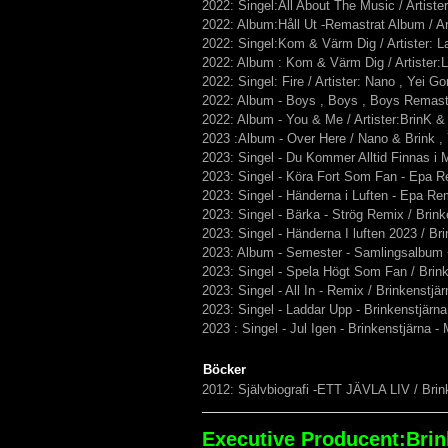
2022: Singel:All About The Music / Artist
2022: Album:Håll Ut -Remastrat Album / Art
2022: Singel:Kom & Värm Dig / Artister: L
2022: Album : Kom & Värm Dig / Artister:
2022: Singel: Fire / Artister: Nano , Yei G
2022: Album - Boys , Boys , Boys Remastrat
2022: Album - You & Me / Artister:BrinK &
2023 :Album - Over Here / Nano & Brink ,
2023: Singel - Du Kommer Alltid Finnas i 
2023: Singel - Köra Fort Som Fan - Epa 
2023: Singel - Händerna i Luften - Epa Re
2023: Singel - Bärka - Strög Remix / Bri
2023: Singel - Händerna I luften 2023 / Br
2023: Album - Semester - Samlingsalbum +
2023: Singel - Spela Högt Som Fan / Bri
2023: Singel - All In - Remix / Brinkenst
2023: Singel - Laddar Upp - Brinkenstjärn
2023 : Singel - Jul Igen - Brinkenstjärna -
Böcker
2012: Självbiografi -ETT JÄVLA LIV / Brin
Executive Producent:Bri