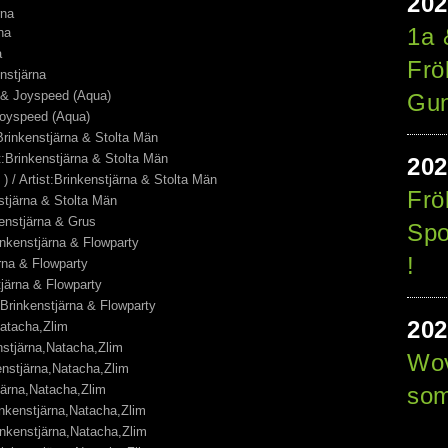
20
ärna
1a 
rna
na
Frö
enstjärna
k & Joyspeed (Aqua)
Gun
 Joyspeed (Aqua)
:Brinkenstjärna & Stolta Män
t:Brinkenstjärna & Stolta Män
20
 / Artist:Brinkenstjärna & Stolta Män
Frö
nstjärna & Stolta Män
kenstjärna & Grus
Spo
inkenstjärna & Flowparty
!
järna & Flowparty
nstjärna & Flowparty
:Brinkenstjärna & Flowparty
20
Natacha,Zlim
enstjärna,Natacha,Zlim
Wov
kenstjärna,Natacha,Zlim
tjärna,Natacha,Zlim
som
nkenstjärna,Natacha,Zlim
rinkenstjärna,Natacha,Zlim