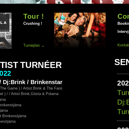
Tour !
Co
Crushing !
Booki
Interv
Kontak
Turnéplan →
SE
RTIST TURNÉER
022
/ Dj:Brink / Brinkenstar
20
 The Game ) / Artist:Brink & The Fans
Tur
et ) / / Artist:Brink,Gösta & Polarna
stjärna
Dj:
Brinkenstjärna
Tur
tjärna
st:Brinkenstjärna
nkenstjärna