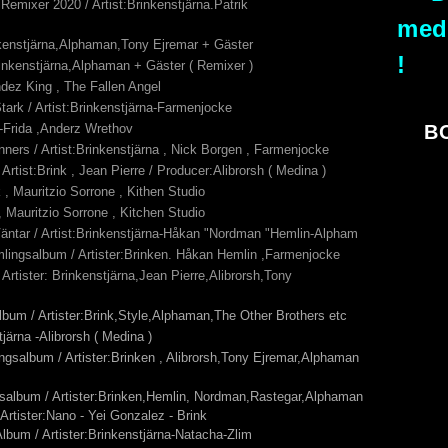
emixer 2020 / Artist:Brinkenstjärna.Patrik
med
nkenstjärna,Alphaman,Tony Ejremar + Gäster
!
Brinkenstjärna,Alphaman + Gäster ( Remixer )
ndez King , The Fallen Angel
tark / Artist:Brinkenstjärna-Farmenjocke
na-Frida ,Anderz Wrethov
BO
ners / Artist:Brinkenstjärna , Nick Borgen , Farmenjocke
 Artist:Brink , Jean Pierre / Producer:Alibrorsh ( Medina )
nk , Mauritzio Sorrone , Kithen Studio
 , Mauritzio Sorrone , Kitchen Studio
ntar / Artist:Brinkenstjärna-Håkan "Nordman "Hemlin-Alpham
mlingsalbum / Artister:Brinken. Håkan Hemlin ,Farmenjocke
/ Artister: Brinkenstjärna,Jean Pierre,Alibrorsh,Tony
bum / Artister:Brink,Style,Alphaman,The Other Brothers etc
tjärna -Alibrorsh ( Medina )
ngsalbum / Artister:Brinken , Alibrorsh,Tony Ejremar,Alphaman
album / Artister:Brinken,Hemlin, Nordman,Rastegar,Alphaman
Artister:Nano - Yei Gonzalez - Brink
bum / Artister:Brinkenstjärna-Natacha-Zlim