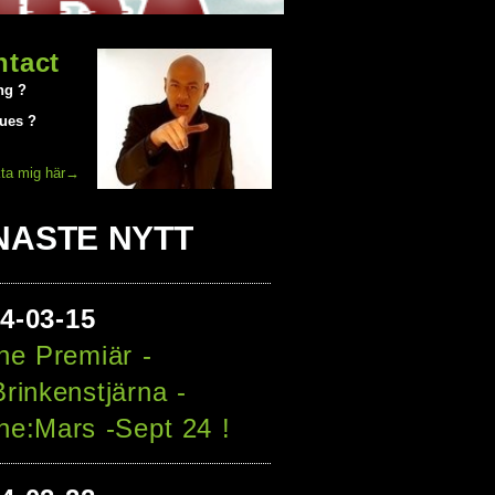
ntact
ng ?
jues ?
ta mig här→
NASTE NYTT
24
-
03
-
15
ne Premiär -
Brinkenstjärna -
ne:Mars -Sept 24 !