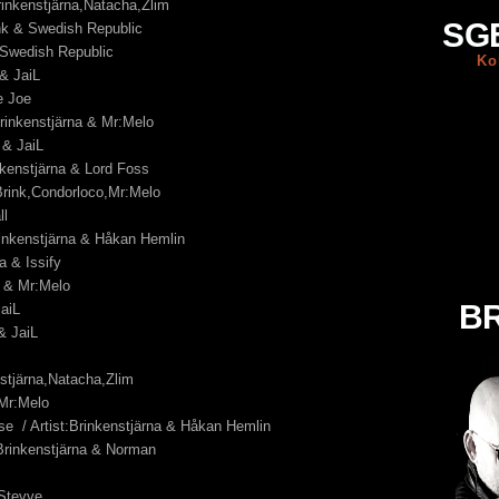
Brinkenstjärna,Natacha,Zlim
SG
ink & Swedish Republic
& Swedish Republic
Ko
 & JaiL
le Joe
Brinkenstjärna & Mr:Melo
 & JaiL
nkenstjärna & Lord Foss
:Brink,Condorloco,Mr:Melo
ll
Brinkenstjärna & Håkan Hemlin
a & Issify
na & Mr:Melo
BR
JaiL
& JaiL
nstjärna,Natacha,Zlim
 Mr:Melo
se / Artist:Brinkenstjärna & Håkan Hemlin
 Brinkenstjärna & Norman
 Stevve