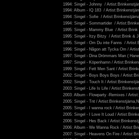
1994: Singel - Johnny / Artist:Brinkenstj
1994: Album - IQ 183 / Artist:Brinkenstjä
1994 :Singel - Sofie / Artist:Brinkenstjär
1994: Singel - Sommartider / Artist:Brink
1995: Singel - Mammy Blue / Artist:Brin
1995: Singel - Itzy Bitzy / Artist:Brink &
1995. Singel - Om Du inte Fanns / Artist
1996: Singel - Någon att Tycka Om / Artis
1997: Singel - Dina Drömmars Man ( Hane )
1997: Singel - Köpenhamn / Artist:Brinke
1999: Singel - Fett Men Sant / Artist:Brin
2002: Singel - Boys Boys Boys / Artist:Br
2002: Singel - Touch It / Artist:Brinkenst
2003: Singel - Life Is Life / Artist:Brinke
2003: Album - Flowparty -Remixes / Artist
2005: Singel - Tnt / Artist:Brinkenstjärna,
2005: Singel - I wanna rock / Artist:Brink
2005: Singel - I Love It Loud / Artist:Brin
2006: Singel - Hes Back / Artist:Brinkens
2006: Album - We Wanna Rock / Artist:Bri
2007: Singel - Heavens On Fire / Artist:B