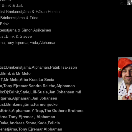
/ BrinK & JaiL
tist:Brinkenstjärna & Håkan Hemlin
t:Brinkenstjärna & Frida
Brink
nkenstjärna & Simon Asilkainen
tist:Brink & Stevve
ärna,Tony Ejremar,Frida,Alphaman
tist:Brinkenstjärna,Alphaman,Patrik Isaksson
t:Brink & Mr Melo
y T,Mr Melo,Alba Kras,La Secta
järna,Tony Ejremar,Sandra Reiche,Alphaman
s:Dj:Brink,Style,Lili-Susie,Jan Johansen mfl
enstjärna,Alphaman,Jan Johansen
rtist:Brinkenstjärna,Farmenjocke
:Brink,Alphaman,Y-Trap,The Outhere Brothers
stjärna,Tony Ejremar , Alphaman
ir Duke,Andreas Stone,Kade,Felicia
nkenstjärna,Tony Ejremar,Alphaman