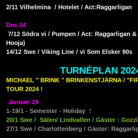
2/11 Vilhelmina / Hotelet / Act:Raggarligan
Dec 24
7/12 Södra vi / Pumpen / Act: Raggarligan &
Hooja)
14/12 Swe / Viking Line / vi Som Elsker 90s
TURNÉPLAN 202
MICHAEL " BRINK " BRINKENSTJÄRNA / "F
TOUR 2024 !
Januari 24
1-19/1 - Semester - Holiday !
20/1 Swe / Sälen/ Lindvallen / Gäster : Goz
27/1 Swe / Charlottenberg / Gäster: Raggarl