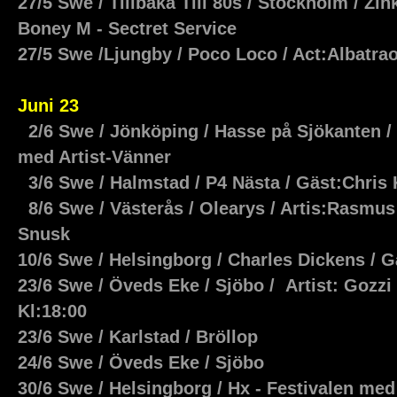
27/5 Swe / Tillbaka Till 80s / Stockholm / Z
Boney M - Sectret Service
27/5 Swe /Ljungby / Poco Loco / Act:Albatra
Juni 23
2/6 Swe / Jönköping / Hasse på Sjökanten /
med Artist-Vänner
3/6 Swe / Halmstad / P4 Nästa / Gäst:Chris K
8/6 Swe / Västerås / Olearys / Artis:Rasmu
Snusk
10
/6 Swe / Helsingborg / Charles Dickens / 
23/6 Swe / Öveds Eke / Sjöbo / Artist: Gozzi
Kl:18:00
23/6 Swe / Karlstad / Bröllop
24/6 Swe / Öveds Eke / Sjöbo
30/6 Swe / Helsingborg / Hx - Festivalen med 