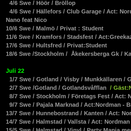
4/6 Swe / Höör / Bröllop
4/6 Swe / Hällefors / Club Garage / Act: Nor
Nano feat Nico
10/6 Swe / Malmö / Privat : Student
11/6 Swe / Kramfors / Stadsfest / Act:Greeka
17/6 Swe / Hultsfred / Privat:Student
18/6 Swe /Stockholm / Åkekersberga Gk / 
Juli 22
1/7 Swe / Gotland / Visby / Munkkällaren / 
2/7 Swe /Gotland / Gotlandsvåfflan
/ Gäst:
8/7 Swe / Stockholm / Företags Fest / Act:
9/7 Swe / Pajala Marknad / Act:Nordman - 
13/7 Swe / Hunnebostrand / Kanten / Act: N
14/7 Swe / Halmstad / Vallsta / Act: Nordman
15/5 Swe / Halmstad / Vinyl / Party Mania me