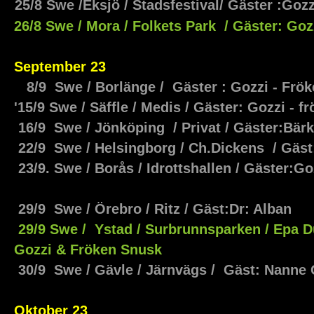
25/8 Swe /Eksjö / Stadsfestival/ Gäster :Go
26/8 Swe / Mora / Folkets Park / Gäster: Go
September 23
8/9 Swe / Borlänge / Gäster : Gozzi - Frö
'15/9 Swe / Säffle / Medis / Gäster: Gozzi - 
16/9 Swe / Jönköping / Privat / Gäster:Bä
22/9 Swe / Helsingborg / Ch.Dickens / Gäs
23/9. Swe / Borås / Idrottshallen / Gäster:G
29/9 Swe / Örebro / Ritz / Gäst:Dr: Alban
29/9 Swe / Ystad / Surbrunnsparken / Epa Du
Gozzi & Fröken Snusk
30/9 Swe / Gävle / Järnvägs / Gäst: Nanne
O
ktober 23