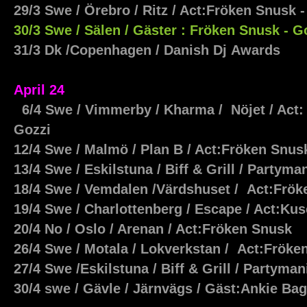
29/3 Swe / Örebro / Ritz / Act:Fröken Snusk 
30/3 Swe / Sälen /
Gäster : Fröken Snusk - 
31/3 Dk /Copenhagen / Danish Dj Awards
April 24
6/4 Swe / Vimmerby / Kharma / Nöjet / Act:
Gozzi
12/4 Swe / Malmö / Plan B / Act:Fröken Snus
13/4 Swe / Eskilstuna / Biff & Grill / Partyma
18/4 Swe / Vemdalen /Värdshuset / Act:Frö
19/4 Swe / Charlottenberg / Escape / Act:Kus
20/4 No / Oslo / Arenan / Act:Fröken Snusk
26/4 Swe / Motala / Lokverkstan / Act:Fröke
27/4 Swe /Eskilstuna / Biff & Grill / Partymani
30/4 swe / Gävle / Järnvägs / Gäst:Ankie Ba