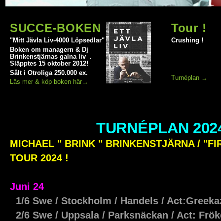
SUCCE-BOKEN
Tour !
"Mitt Jävla Liv-4000 Löpsedlar"
Crushing !
Boken om managern & Dj
Brinkenstjärnas galna liv .
Släpptes 15 oktober 2012!
Sålt i Otroliga 250.000 ex.
Turnéplan →
Läs mer & köp boken här→
TURNÉPLAN 202
MICHAEL " BRINK " BRINKENSTJÄRNA / "F
TOUR 2024 !
Juni 24
1/6 Swe / Stockholm / Handels / Act:Greek
2/6 Swe / Uppsala / Parksnäckan / Act: Frö