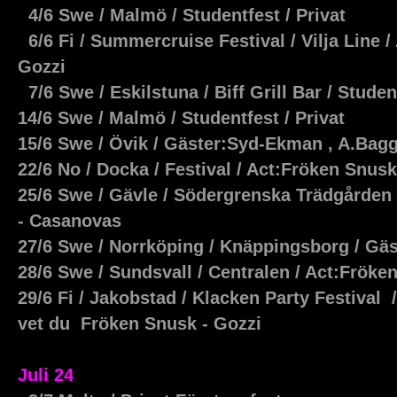
4/6 Swe / Malmö / Studentfest / Privat
6/6 Fi / Summercruise Festival / Vilja Line 
Gozzi
7/6 Swe / Eskilstuna / Biff Grill Bar / Stude
14/6 Swe / Malmö / Studentfest / Privat
15/6 Swe / Övik / Gäster:Syd-Ekman , A.Bagge
22/6 No / Docka / Festival / Act:Fröken Snus
25/6 Swe / Gävle / Södergrenska Trädgården 
- Casanovas
27/6 Swe / Norrköping / Knäppingsborg / Gä
28/6 Swe / Sundsvall / Centralen / Act:Fröke
29/6 Fi / Jakobstad / Klacken Party Festival 
vet du Fröken Snusk - Gozzi
Juli 24