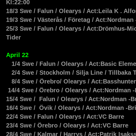
Kl:22:00
18/3 Swe / Falun / Olearys / Act:Leila K . Al
19/3 Swe / Västerås / Företag / Act:Nordman 
25/3 Swe / Falun / Olearys / Act:Drömhus-M
Tider
April 22
1/4 Swe / Falun / Olearys / Act:Basic Elem
2/4 Swe / Stockholm / Silja
Line
/ Tillbaka T
8/4 Swe / Örebro/ Olearys / Act:Basshunt
14/4 Swe / Örebro / Olearys / Act:Nordman 
15/4 Swe / Falun / Olearys / Act:Nordman -B
16/4 Swe / Övik / Olearys / Act:Nordman -Br
22/4 Swe / Falun / Olearys / Act:VC Barre
23/4 Swe / Örebro / Olearys / Act:VC Barre
28/4 Swe / Kalmar / Harrys / Act:Patrik Isak