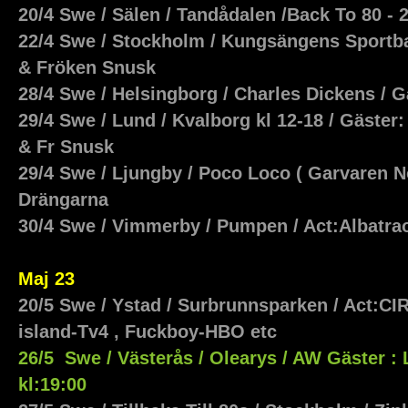
20/4 Swe / Sälen / Tandådalen /Back To 80 - 
22/4 Swe / Stockholm / Kungsängens Sportba
& Fröken Snusk
28/4 Swe / Helsingborg / Charles Dickens / 
29/4 Swe / Lund / Kvalborg kl 12-18 / Gäster:
& Fr Snusk
29/4 Swe / Ljungby / Poco Loco ( Garvaren Nö
Drängarna
30/4 Swe / Vimmerby / Pumpen / Act:Albatra
Maj 23
20/5 Swe / Ystad / Surbrunnsparken / Act:C
island-Tv4 , Fuckboy-HBO etc
26/5 Swe / Västerås / Olearys / AW Gäster : L
kl:19:00