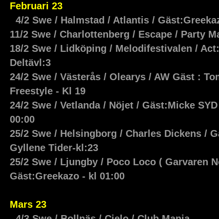
Februari 23
4/2 Swe / Halmstad / Atlantis / Gäst:Greek
11/2 Swe / Charlottenberg / Escape / Party 
18/2 Swe / Lidköping / Melodifestivalen / Ac
Deltävl:3
24/2 Swe / Västerås / Olearys / AW Gäst :
To
Freestyle - Kl 19
24/2 Swe / Vetlanda / Nöjet / Gäst:Micke SYD 
00:00
25/2 Swe / Helsingborg / Charles Dickens / 
Gyllene Tider-kl:23
25/2 Swe / Ljungby / Poco Loco ( Garvaren N
Gäst:Greekazo - kl 01:00
Mars 23
4/3 Swe / Bollnäs / Cielo / Club Mania