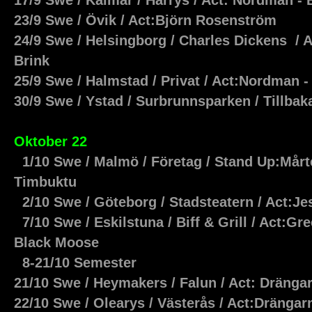
17/9 Swe / Kalmar / Harrys / Act: Nordman -
23/9 Swe / Övik / Act:Björn Rosenström
24/9 Swe / Helsingborg / Charles Dickens / 
Brink
25/9 Swe / Halmstad / Privat / Act:Nordman -
30/9 Swe / Ystad / Surbrunnsparken / Tillbaka 
Oktober 22
1/10 Swe / Malmö / Företag / Stand Up:Mår
Timbuktu
2/10 Swe / Göteborg / Stadsteatern / Act:J
7/10 Swe / Eskilstuna / Biff & Grill / Act:G
Black Moose
8-21/10 Semester
21/10 Swe / Heymakers / Falun / Act: Dräng
22/10 Swe / Olearys / Västerås / Act:Dräng