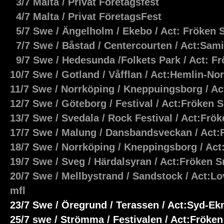
3/7 Malta / Privat Företagsfest
4/7 Malta / Privat FöretagsFest
5/7 Swe / Ängelholm / Ekebo / Act: Fröken 
7/7 Swe / Båstad / Centercourten / Act:Sami
9/7 Swe / Hedesunda /Folkets Park / Act: F
10/7 Swe / Gotland / Våfflan / Act:Hemlin-N
11/7 Swe / Norrköping / Kneppuingsborg / Ac
12/7 Swe / Göteborg / Festival / Act:Fröken 
13/7 Swe / Svedala / Rock Festival / Act:Fr
17/7 Swe / Malung / Dansbandsveckan / Act
18/7 Swe / Norrköping / Kneppingsborg / Act
19/7 Swe / Sveg / Härdalsyran / Act:Fröken 
20/7 Swe / Mellbystrand / Sandstock / Act:Lo
mfl
23/7 Swe / Öregrund / Terassen / Act:Syd-E
25/7 swe / Strömma / Festivalen / Act:Fröke