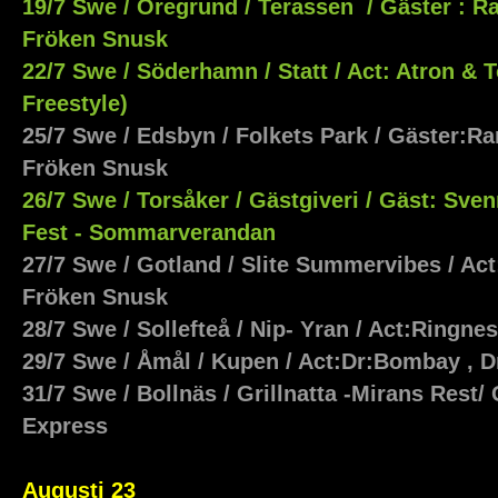
19/7 Swe / Öregrund / Terassen / Gäster : 
Fröken Snusk
22/7 Swe / Söderhamn / Statt / Act: Atron 
Freestyle)
25/7 Swe / Edsbyn / Folkets Park / Gäster:R
Fröken Snusk
26/7 Swe / Torsåker /
Gästgiveri / Gäst: Sve
Fest - Sommarverandan
27/7 Swe / Gotland / Slite Summervibes / A
Fröken Snusk
28/7 Swe / Sollefteå / Nip- Yran / Act:Ringn
29/7 Swe / Åmål / Kupen / Act:Dr:Bombay ,
31/7 Swe / Bollnäs / Grillnatta -Mirans Rest/
Express
Augusti 23