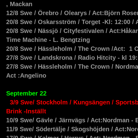
, Mackan
12/8 Swe / Örebro / Olearys / Act:Björn Ros
20/8 Swe / Oskarsström / Torget -Kl: 12:00 
20/8 Swe / Nässjö / Cityfestivalen / Act:Håka
Time Machine - L. Bengtzing
20/8 Swe / Hässleholm / The Crown /Act: 1 
27/8 Swe / Landskrona / Radio Hitcity - kl 19
27/8 Swe / Hässleholm / The Crown / Nordman
Act :Angelino
September 22
3/9 Swe/ Stockholm / Kungsängen / Sportsb
Brink -Inställt
10/9 Swe/ Gävle / Järnvägs / Act:Nordman - 
11/9 Swe/ Södertälje / Skogshöjden / Act:N