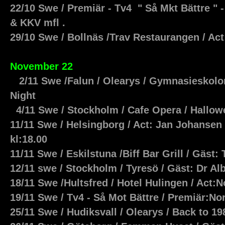
22/10 Swe / Premiär - Tv4 " Så Mkt Bättre " 
& KKV mfl .
29/10 Swe / Bollnäs /Trav Restaurangen / Ac
November 22
2/11 Swe /Falun / Olearys / Gymnasieskolo
Night
4/11 Swe / Stockholm / Cafe Opera / Hallo
11/11 Swe / Helsingborg / Act: Jan Johansen 
kl:18.00
11/11 Swe /
Eskilstuna
/Biff Bar Grill / Gäst: 
12/11 swe / Stockholm / Tyresö / Gäst: Dr A
18/11 Swe /Hultsfred / Hotel Hulingen / Act:
19/11 Swe / Tv4 - Så
Mot
Bättre / Premiär:N
25/11 Swe / Hudiksvall / Olearys / Back to 1