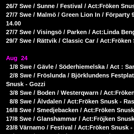
26/7 Swe / Sunne / Festival / Act:Fröken Snu
27/7 Swe / Malmö / Green Lion In / Förparty 90
14.00
27/7 Swe / Visingsö / Parken / Act:Linda Be
29/7 Swe / Rättvik / Classic Car / Act:Fröke
Aug 24
1/8 Swe / Gävle / Söderhiemelska / Act : S
2/8 Swe / Fröslunda / Björklundens Festplat
Snusk - Gozzi
3/8 Swe / Boden / Westerqwarn / Act:Fröke
8/8 Swe / Älvdalen / Act:Fröken Snusk - R
16/8 Swe / Smedjebacken / Act:Fröken Snusk
17/8 Swe / Glanshammar / Act:Fröjken Snusk
23/8 Värnamo / Festival / Act:Fröken Snusk 