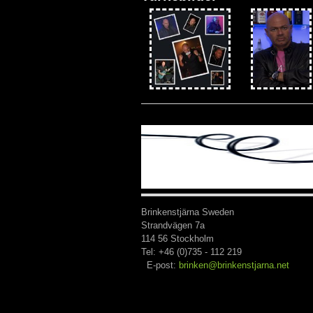
Brinkenstjärna 
Strandvägen 7a 
114 56 Stockholm
Tel: +46 (0)735 - 112
E-post:
brinken@brinkenstjarna.net