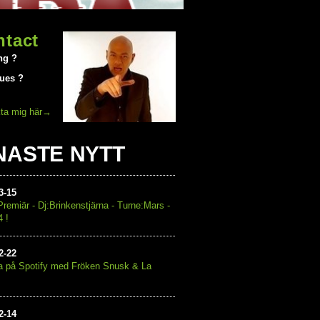
ntact
ng ?
jues ?
ta mig här→
NASTE NYTT
3
-
15
remiär - Dj:Brinkenstjärna - Turne:Mars -
4 !
2
-
22
a på Spotify med Fröken Snusk & La
2
-
14