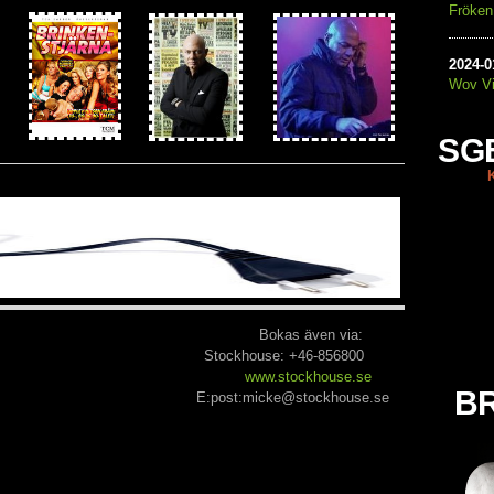
Fröken
2024
-
0
Wov Vi
SG
Sweden Bokas även via:
Stockhouse: +46-856800
www.stockhouse.se
BR
 219 E:post:micke@stockhouse.se