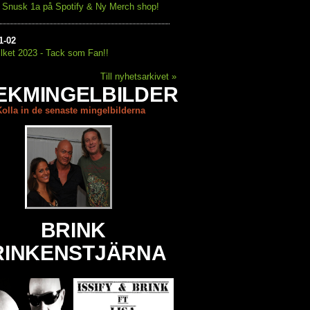
 Snusk 1a på Spotify & Ny Merch shop!
1
-
02
lket 2023 - Tack som Fan!!
Till nyhetsarkivet »
EKMINGELBILDER
Kolla in de senaste mingelbilderna
BRINK
INKENSTJÄRNA