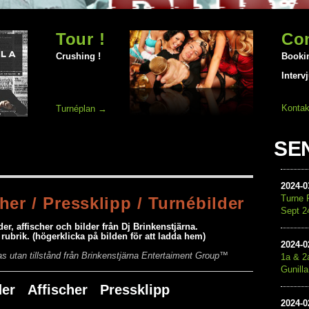
Tour !
Co
Crushing !
Booki
Interv
Kontak
Turnéplan →
SE
2024
-
0
Turne P
cher / Pressklipp / Turnébilder
Sept 2
r, affischer och bilder från Dj Brinkenstjärna.
 rubrik. (högerklicka på bilden för att ladda hem)
2024
-
0
eras utan tillstånd från Brinkenstjärna Entertaiment Group™
1a & 2
Gunilla
der Affischer Pressklipp
2024
-
0